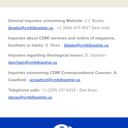
General inquiries concerning Website:
J
.J. Bowks -
j
bowks@cmfellowship.us
- +1 (646) 470-9617 [text only]
Inquiries about CDMI services
and
orders of magazine,
booklets or tracts:
B. Blake -
bblake@cmfellowship.us
Inquiries regarding theological issues:
D. Gorham -
dgorham@
cmfellowship.us
Inquiries concerning CDMI Correspondence Courses: A.
Cr
awford -
acrawford@cmfellowship.us
Telephone calls:
+1 (239) 237-6319 - Dan Anas -
danas
@cmfellowship.us