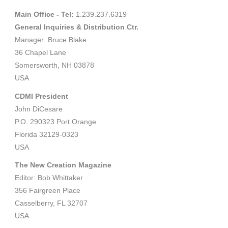
Main Office - Tel:
1.239.237.6319
General Inquiries & Distribution Ctr.
Manager: Bruce Blake
36 Chapel Lane
Somersworth, NH 03878
USA
CDMI President
John DiCesare
P.O. 290323 Port Orange
Florida 32129-0323
USA
The New Creation Magazine
Editor: Bob Whittaker
356 Fairgreen Place
Casselberry, FL 32707
USA