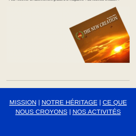
MISSION
|
NOTRE H
ÉRITAGE
|
CE QUE
NOUS CROYONS
|
NOS ACTIVITÉS